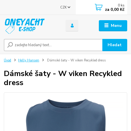
0
ks
CZK
za
0,00 Kč
Menu
Hledat
Úvod
Helly Hansen
Dámské šaty - W viken Recykled dress
Dámské šaty - W viken Recykled
dress