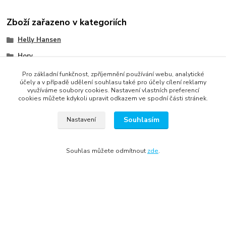
Zboží zařazeno v kategoriích
Helly Hansen
Hory
Móda
Pro základní funkčnost, zpříjemnění používání webu, analytické
účely a v případě udělení souhlasu také pro účely cílení reklamy
Ženy
využíváme soubory cookies. Nastavení vlastních preferencí
cookies můžete kdykoli upravit odkazem ve spodní části stránek.
Junioři
Souhlasím
Ostatní
Nastavení
Ženy
Souhlas můžete odmítnout
zde
.
Junioři
Ostatní
Ženy
Junioři
Ostatní