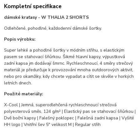
Kompletní specifikace
dámské kraťasy - W THALIA 2 SHORTS
Odlehčené, pohodlné, každodenní dámské šortky.
Popis výrobku:
Super lehké a pohodlné šortky v módním střihu, s elastickým
pasem se stahovací šňůrkou. Šikmé hlavní kapsy, výpustková
zadní kapsa jm dodávají šmrnc. Rychleschnoucí, 4 směry strečový
materiál je předurčuje k provozování mnoha outdoorových aktivit,
nebo pro okamžiky, kdy chcete vypadat a cítit se skvěle v horkých
letních dnech.
Použité materiály:
X-Cool | Jemná, superodlehčená rychleschnoucí strečová
polyesterová směs, 124 g/m² | Elastický pas se stahovací šňůrkou |
Dvě boční kapsy | Falešný poklopec | Falešná zadní kapsa | Vyšité
HH logo | Vnitřní šev 5" velikost M | Regular střih