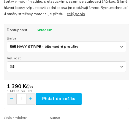
šortky v módním střihu, s elastickým pasem se stahovací šňůrkou. Šikmé
hlavní kapsy, výpustková zadní kapsa jm dodávají šmrnc. Rychleschnoucí,
4 směry strečový materiál je předu...
celý popis
Dostupnost
Skladem
Barva
Velikost
1 390 Kč
/
ks
1 149 Kč
bez DPH
Přidat do košíku
Číslo produktu:
53056