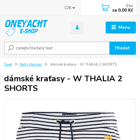
0
ks
CZK
za
0,00 Kč
Menu
Hledat
Úvod
Helly Hansen
dámské kraťasy - W THALIA 2 SHORTS
dámské kraťasy - W THALIA 2
SHORTS