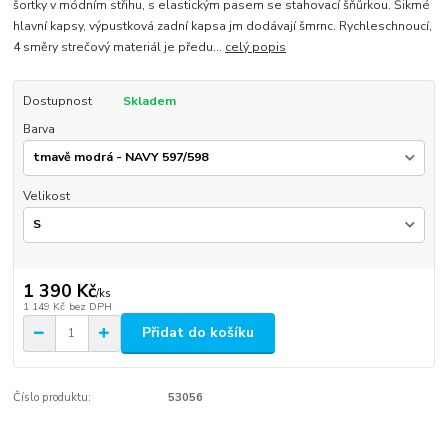
šortky v módním střihu, s elastickým pasem se stahovací šňůrkou. Šikmé
hlavní kapsy, výpustková zadní kapsa jm dodávají šmrnc. Rychleschnoucí,
4 směry strečový materiál je předu...
celý popis
Dostupnost
Skladem
Barva
Velikost
1 390 Kč
/
ks
1 149 Kč
bez DPH
Přidat do košíku
Číslo produktu:
53056