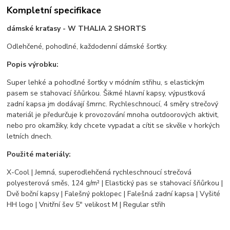
Kompletní specifikace
dámské kraťasy - W THALIA 2 SHORTS
Odlehčené, pohodlné, každodenní dámské šortky.
Popis výrobku:
Super lehké a pohodlné šortky v módním střihu, s elastickým
pasem se stahovací šňůrkou. Šikmé hlavní kapsy, výpustková
zadní kapsa jm dodávají šmrnc. Rychleschnoucí, 4 směry strečový
materiál je předurčuje k provozování mnoha outdoorových aktivit,
nebo pro okamžiky, kdy chcete vypadat a cítit se skvěle v horkých
letních dnech.
Použité materiály:
X-Cool | Jemná, superodlehčená rychleschnoucí strečová
polyesterová směs, 124 g/m² | Elastický pas se stahovací šňůrkou |
Dvě boční kapsy | Falešný poklopec | Falešná zadní kapsa | Vyšité
HH logo | Vnitřní šev 5" velikost M | Regular střih