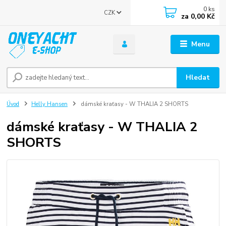
0
ks
CZK
za
0,00 Kč
Menu
Hledat
Úvod
Helly Hansen
dámské kraťasy - W THALIA 2 SHORTS
dámské kraťasy - W THALIA 2
SHORTS