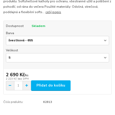
produktu: Softshellové kalhoty pro ochranu, všestranné užití a potěšení z
pohodlí, od rána do večera Použité materiály: Odolná, strečová,
poddajná a flexibilní softs...
celý popis
Dostupnost
Skladem
Barva
Velikost
2 690 Kč
/
ks
2 223 Kč
bez DPH
Přidat do košíku
Číslo produktu:
62813