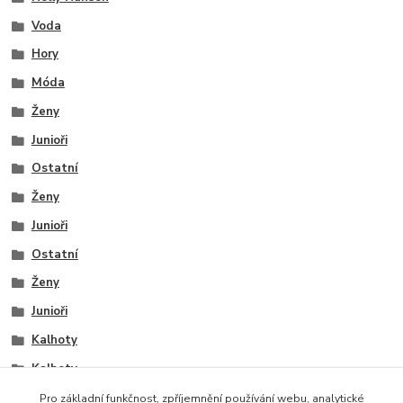
Voda
Hory
Móda
Ženy
Junioři
Ostatní
Ženy
Junioři
Ostatní
Ženy
Junioři
Kalhoty
Kalhoty
Kalhoty
Pro základní funkčnost, zpříjemnění používání webu, analytické