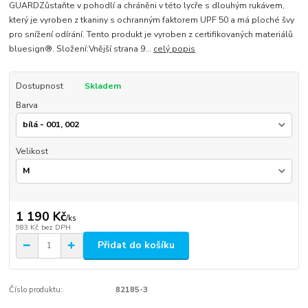
GUARDZůstaňte v pohodlí a chráněni v této lycře s dlouhým rukávem,
který je vyroben z tkaniny s ochranným faktorem UPF 50 a má ploché švy
pro snížení odírání. Tento produkt je vyroben z certifikovaných materiálů
bluesign®. Složení:Vnější strana 9...
celý popis
Dostupnost
Skladem
Barva
Velikost
1 190 Kč
/
ks
983 Kč
bez DPH
Přidat do košíku
Číslo produktu:
82185-3