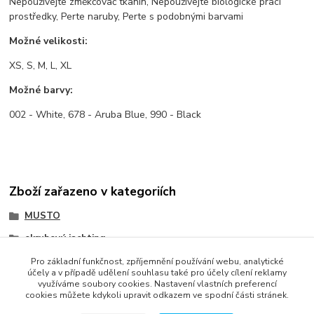
Nepoužívejte změkčovač tkanin, Nepoužívejte biologické prací
prostředky, Perte naruby, Perte s podobnými barvami
Možné velikosti:
XS, S, M, L, XL
Možné barvy:
002 - White, 678 - Aruba Blue, 990 - Black
Zboží zařazeno v kategoriích
MUSTO
okruhový jachting
ostatní
Pro základní funkčnost, zpříjemnění používání webu, analytické
účely a v případě udělení souhlasu také pro účely cílení reklamy
využíváme soubory cookies. Nastavení vlastních preferencí
cookies můžete kdykoli upravit odkazem ve spodní části stránek.