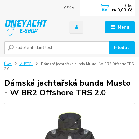
0
ks
CZK
za
0,00 Kč
Menu
Hledat
Úvod
MUSTO
Dámská jachtařská bunda Musto - W BR2 Offshore TRS
2.0
Dámská jachtařská bunda Musto
- W BR2 Offshore TRS 2.0