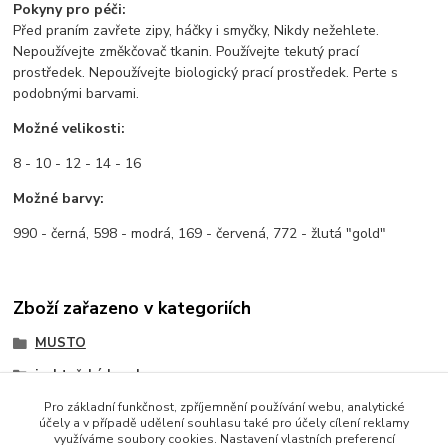
Pokyny pro péči:
Před praním zavřete zipy, háčky i smyčky, Nikdy nežehlete.
Nepoužívejte změkčovač tkanin. Používejte tekutý prací
prostředek. Nepoužívejte biologický prací prostředek. Perte s
podobnými barvami.
Možné velikosti:
8 - 10 - 12 - 14 - 16
Možné barvy:
990 - černá, 598 - modrá, 169 - červená, 772 - žlutá "gold"
Zboží zařazeno v kategoriích
MUSTO
jachtařské bundy
dámské
Pro základní funkčnost, zpříjemnění používání webu, analytické
účely a v případě udělení souhlasu také pro účely cílení reklamy
využíváme soubory cookies. Nastavení vlastních preferencí