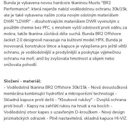
Bunda je vybavena novou hardcore tkaninou Musto "BR2
Performance", která nejenže nabízí voděodolnou ochranu 30k/15k,
ale je také vybavena naším zcela novým odolným materiálem
DWR "LDWR" - dlouhotrvajícím materiálem DWR vyvinutým s
použitím chemie bez PFC, s mnohem vyšší odolností proti oděru za
mokra, takže tkanina zůstává déle suchá. Bunda BR2 Offshore
Jacket 2.0 designově navazuje na kultovní model HPX. Bunda je
inovovaná, konstrukce límce a kapuce je vylepšena pro ještě větší
ochranu, je voděodolnější a prodyšnější a poskytuje výjimečnou
ochranu na moři, aniž by zvyšovala hmotnost a objem nebo
snižovala pohodlí.
Složení - materiál:
- Voděodolná tkanina BR2 Offshore 30k/15k - Nová dvousložková
membrána kombinující hydrofilní a mikroporézní technologii -
Skladná kapuce proti dešti - "Kloubové rukávy" - Dvojitá ochrana
proti bouři - Kapsy na zahřátí rukou na hrudi a na bocích -
Voděodolný otvor kapes s uzavřeným D-kroužkem - Nový design
prizmatických odrazek - Plně nastavitelná, skladná kapuce HI-VIZ.