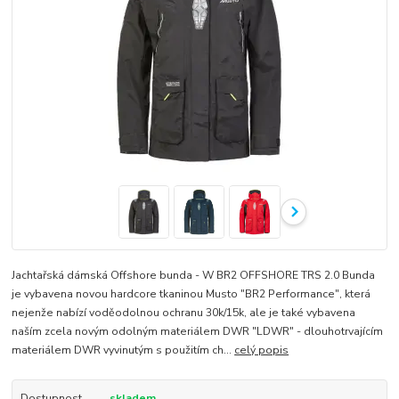
Jachtařská dámská Offshore bunda - W BR2 OFFSHORE TRS 2.0 Bunda
je vybavena novou hardcore tkaninou Musto "BR2 Performance", která
nejenže nabízí voděodolnou ochranu 30k/15k, ale je také vybavena
naším zcela novým odolným materiálem DWR "LDWR" - dlouhotrvajícím
materiálem DWR vyvinutým s použitím ch...
celý popis
Dostupnost
skladem