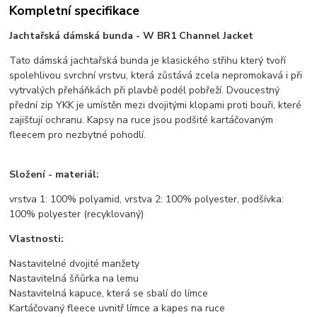
Kompletní specifikace
Jachtařská dámská bunda - W BR1 Channel Jacket
Tato dámská jachtařská bunda je klasického střihu který tvoří
spolehlivou svrchní vrstvu, která zůstává zcela nepromokavá i při
vytrvalých přeháňkách při plavbě podél pobřeží. Dvoucestný
přední zip YKK je umístěn mezi dvojitými klopami proti bouři, které
zajišťují ochranu. Kapsy na ruce jsou podšité kartáčovaným
fleecem pro nezbytné pohodlí.
Složení - materiál:
vrstva 1: 100% polyamid, vrstva 2: 100% polyester, podšívka:
100% polyester (recyklovaný)
Vlastnosti:
Nastavitelné dvojité manžety
Nastavitelná šňůrka na lemu
Nastavitelná kapuce, která se sbalí do límce
Kartáčovaný fleece uvnitř límce a kapes na ruce