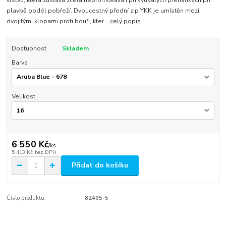
plavbě podél pobřeží. Dvoucestný přední zip YKK je umístěn mezi
dvojitými klopami proti bouři, kter...
celý popis
Dostupnost
Skladem
Barva
Velikost
6 550 Kč
/
ks
5 413 Kč
bez DPH
Přidat do košíku
Číslo produktu:
82405-5