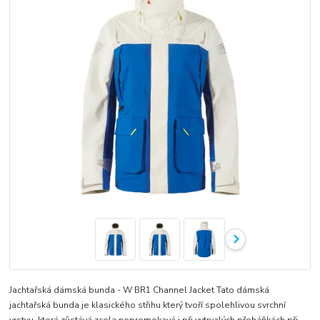
Jachtařská dámská bunda - W BR1 Channel Jacket Tato dámská
jachtařská bunda je klasického střihu který tvoří spolehlivou svrchní
vrstvu, která zůstává zcela nepromokavá i při vytrvalých přeháňkách při