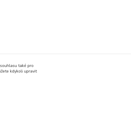
 souhlasu také pro
žete kdykoli upravit
Junioři
správa webu
www.rweb.cz