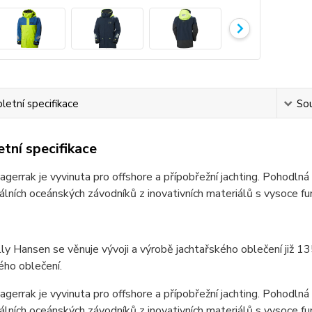
etní specifikace
Sou
tní specifikace
gerrak je vyvinuta pro offshore a přípobřežní jachting. Pohodl
álních oceánských závodníků z inovativních materiálů s vysoce
ly Hansen se věnuje vývoji a výrobě jachtařského oblečení již 135
ého oblečení.
gerrak je vyvinuta pro offshore a přípobřežní jachting. Pohodl
nálních oceánských závodníků z inovativních materiálů s vysoce