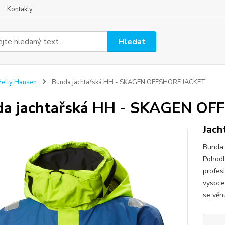
Kontakty
Hledat
elly Hansen
Bunda jachtařská HH - SKAGEN OFFSHORE JACKET
da jachtařská HH - SKAGEN O
Jach
Bunda 
Pohodl
profes
vysoce
se věnu