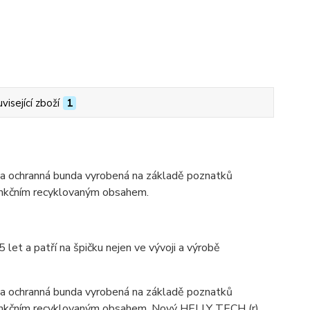
visející zboží
1
ná a ochranná bunda vyrobená na základě poznatků
 funkčním recyklovaným obsahem.
 let a patří na špičku nejen ve vývoji a výrobě
ná a ochranná bunda vyrobená na základě poznatků
 funkčním recyklovaným obsahem. Nový HELLY TECH (r)