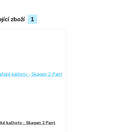
jící zboží
1
ské kalhoty - Skagen 2 Pant