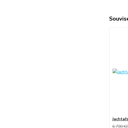
Souvise
Jachtař
6 790 Kč