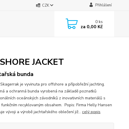
Přihlášení
CZK
0
ks
za
0,00 Kč
FFSHORE JACKET
tařská bunda
Skagerrak je vyvinuta pro offshore a přípobřežní jachting.
ná a ochranná bunda vyrobená na základě poznatků
ionálních oceánských závodníků z inovativních materiálů s
 funkčním recyklovaným obsahem. Popis: Firma Helly Hansen
je vývoji a výrobě jachtařského oblečení již...
celý popis