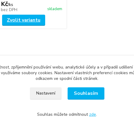
 Kč
/
ks
skladem
č
bez DPH
Zvolit variantu
zařazeno v kategoriích
čnost, zpříjemnění používání webu, analytické účely a v případě udělení
y využíváme soubory cookies. Nastavení vlastních preferencí cookies mů
 Hansen
Voda
Muži
odkazem ve spodní části stránek.
y
Bundy
Souhlasím
Nastavení
Souhlas můžete odmítnout
zde
.