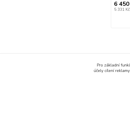
6 450
5 331 K
Zboží 
Pro základní funk
účely cílení reklam
Helly
Bund