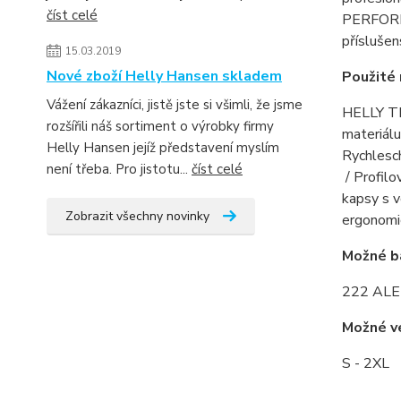
číst celé
PERFORMA
příslušen
15.03.2019
Nové zboží Helly Hansen skladem
Použité 
Vážení zákazníci, jistě jste si všimli, že jsme
HELLY TE
rozšířili náš sortiment o výrobky firmy
materiál
Helly Hansen jejíž představení myslím
Rychlesch
není třeba. Pro jistotu...
číst celé
/ Profilo
kapsy s 
Zobrazit všechny novinky
ergonomi
Možné b
222 ALE
Možné ve
S - 2XL