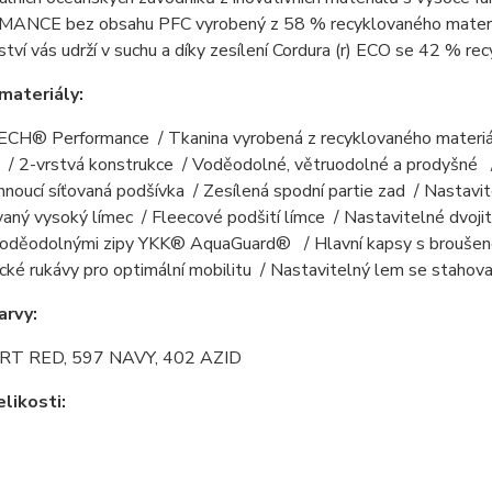
NCE bez obsahu PFC vyrobený z 58 % recyklovaného materiá
ství vás udrží v suchu a díky zesílení Cordura (r) ECO se 42 % r
materiály:
CH® Performance / Tkanina vyrobená z recyklovaného materiá
u / 2-vrstvá konstrukce / Voděodolné, větruodolné a prodyšné
noucí síťovaná podšívka / Zesílená spodní partie zad / Nastavi
vaný vysoký límec / Fleecové podšití límce / Nastavitelné dvo
voděodolnými zipy YKK® AquaGuard® / Hlavní kapsy s broušeno
cké rukávy pro optimální mobilitu / Nastavitelný lem se staho
arvy:
RT RED, 597 NAVY, 402 AZID
likosti: