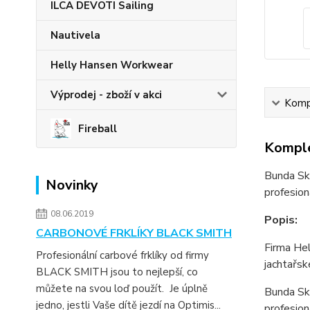
ILCA DEVOTI Sailing
Nautivela
Helly Hansen Workwear
Výprodej - zboží v akci
Kompl
Fireball
Komple
Bunda Ska
Novinky
profesion
08.06.2019
Popis:
CARBONOVÉ FRKLÍKY BLACK SMITH
Firma Hel
Profesionální carbové frklíky od firmy
jachtařsk
BLACK SMITH jsou to nejlepší, co
můžete na svou loď použít. Je úplně
Bunda Ska
jedno, jestli Vaše dítě jezdí na Optimis...
profesio