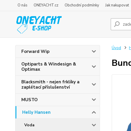
O nás
ONEYACHT.cz
Obchodní podmínky
Jak nakupovat
Úvod
H
Forward Wip
Bun
Optiparts & Windesign &
Optimax
Blacksmith - nejen frklíky a
zaplétací příslušenství
MUSTO
Helly Hansen
Voda