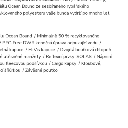
lu Ocean Bound ze sesbíraného rybářského
ecyklovaného polyesteru vaše bunda vydrží po mnoho let.
lu Ocean Bound / Minimálně 50 % recyklovaného
 / PFC-Free DWR konečná úprava odpuzující vodu /
telná kapuce / Hi Vis kapuce / Dvojitá bouřková chlopeň
jité utěsněné manžety / Reflexní prvky SOLAS / Náprsní
u fleecovou podšívkou / Cargo kapsy / Kloubové,
vací šňůrkou / Závěsné poutko