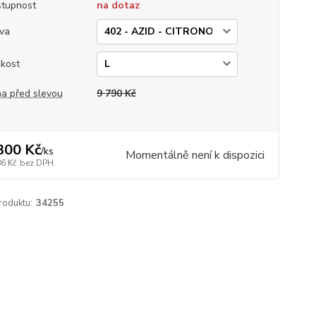
tupnost
na dotaz
va
ikost
a před slevou
9 790 Kč
300 Kč
/
ks
Momentálně není k dispozici
86 Kč
bez DPH
roduktu:
34255