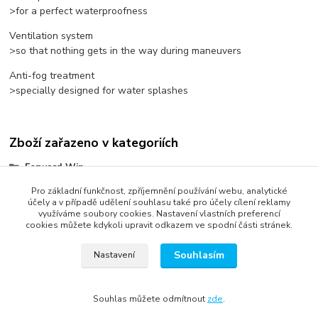
>for a perfect waterproofness
Ventilation system
>so that nothing gets in the way during maneuvers
Anti-fog treatment
>specially designed for water splashes
Zboží zařazeno v kategoriích
Forward Wip
Ostatní
Pro základní funkčnost, zpříjemnění používání webu, analytické
účely a v případě udělení souhlasu také pro účely cílení reklamy
využíváme soubory cookies. Nastavení vlastních preferencí
cookies můžete kdykoli upravit odkazem ve spodní části stránek.
Souhlasím
Nastavení
správa webu
www.rweb.cz
Souhlas můžete odmítnout
zde
.
Vytvořeno na
Eshop-rychle.cz