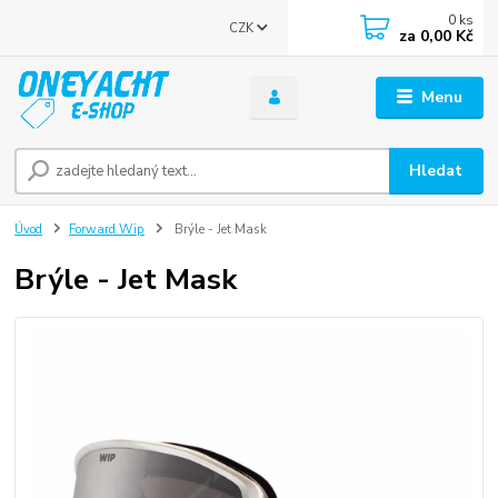
0
ks
CZK
za
0,00 Kč
Menu
Hledat
Úvod
Forward Wip
Brýle - Jet Mask
Brýle - Jet Mask