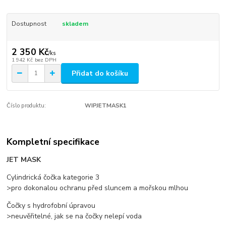
Dostupnost
skladem
2 350 Kč
/
ks
1 942 Kč
bez DPH
Přidat do košíku
Číslo produktu:
WIPJETMASK1
Kompletní specifikace
JET MASK
Cylindrická čočka kategorie 3
>pro dokonalou ochranu před sluncem a mořskou mlhou
Čočky s hydrofobní úpravou
>neuvěřitelné, jak se na čočky nelepí voda