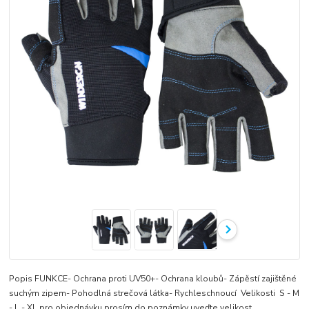
Popis FUNKCE- Ochrana proti UV50+- Ochrana kloubů- Zápěstí zajištěné
suchým zipem- Pohodlná strečová látka- Rychleschnoucí Velikosti S - M
- L - XL pro objednávku prosím do poznámky uveďte velikost