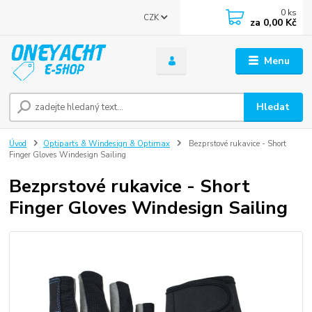
0
ks
CZK
za
0,00 Kč
Menu
Hledat
Úvod
Optiparts & Windesign & Optimax
Bezprstové rukavice - Short
Finger Gloves Windesign Sailing
Bezprstové rukavice - Short
Finger Gloves Windesign Sailing