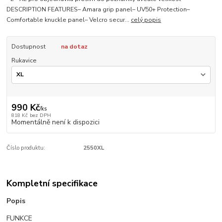
DESCRIPTION FEATURES– Amara grip panel– UV50+ Protection–
Comfortable knuckle panel– Velcro secur...
celý popis
Dostupnost
na dotaz
Rukavice
990 Kč
/
ks
818 Kč
bez DPH
Momentálně není k dispozici
Číslo produktu:
2550XL
Kompletní specifikace
Popis
FUNKCE