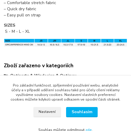
– Comfortable stretch fabric
– Quick dry fabric
– Easy pull on strap
SIZES
S - M - L - XL
Zboží zařazeno v kategoriích
Optiparts & Windesign & Optimax
Oblečení a doplňky
Pro základní funkčnost, zpříjemnění používání webu, analytické
účely a v případě udělení souhlasu také pro účely cílení reklamy
využíváme soubory cookies. Nastavení vlastních preferencí
cookies můžete kdykoli upravit odkazem ve spodní části stránek.
Souhlasím
Nastavení
správa webu
www.rweb.cz
Souhlas můžete odmítnout
zde
.