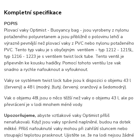
Kompletní specifikace
POPIS
Plovací vaky Optimist - Buoyancy bag - jsou vyrobeny z nylonu
potaženého polyuretanem a jsou přibližně o polovinu lehčí a
výrazně pevnější než plovací vaky z PVC nebo nylonu potaženého
PVC. Tento typ vaku je s obyčejným ventilem - typ 1212 - 1215L,
typ 1216 - 1223 je s ventilem twist lock tube. Tento ventil je
připevněn ke kousku hadičky. Pomocí tohoto ventilu lze vak
snadno a rychle nafouknout a vyfouknout.
Vaky se systémem twist lock tube jsou k dispozici o objemu 43 l
(červený) a 48 l (modrý, žlutý, červený, oranžový a šedomodrý).
Vak o objemu 48l jsou o něco těžší než vaky o objemu 43 l, ale po
převrácení je v lodi mnohem méně vody.
Upozorňujeme,
abyste vztlakové vaky Optimist příliš
nenafukovali. Když jsou vaky správně naplněné, budou na dotek
měkké. Příliš nafouknuté vaky mohou při zahřátí sluncem nebo
stoupající teplotou prasknout. Ujistěte se, že na lodi nejsou žádné