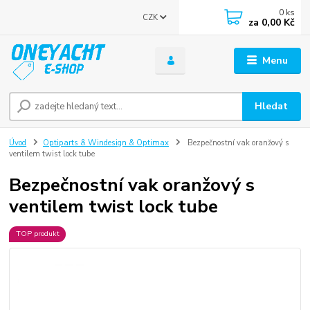
0
ks
CZK
za
0,00 Kč
Menu
Hledat
Úvod
Optiparts & Windesign & Optimax
Bezpečnostní vak oranžový s
ventilem twist lock tube
Bezpečnostní vak oranžový s
ventilem twist lock tube
TOP produkt