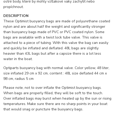
ostré body, které by mohly vztlakové vaky zachytit nebo
propíchnout.
DESCRIPTION
These Optimist buoyancy bags are made of polyurethane coated
nylon and are about half the weight and significantly stronger
than buoyancy bags made of PVC or PVC coated nylon. Some
bags are available with a twist lock tube valve. This valve is
attached to a piece of tubing. With this valve the bag can easily
and quickly be inflated and deflated. 48L bags are slightly
heavier than 43L bags but after a capsize there is a lot less
water in the boat.
Optiparts buoyancy bag with normal valve. Color yellow, 48 liter,
size inflated 29 cm x 92 cm, content : 48L size deflated 44 cm x
98 cm, radius 5 cm
Please note, not to over inflate the Optimist buoyancy bags.
When bags are properly filled, they will be soft to the touch.
Over inflated bags may burst when heated up by the sun or rising
temperatures. Make sure there are no sharp points in your boat
that would snag or puncture the buoyancy bags.