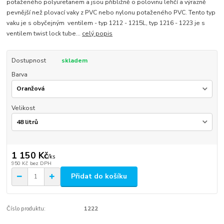
potaženého polyuretanem a jsou přibližně o polovinu lehčí a výrazně
pevnější než plovací vaky z PVC nebo nylonu potaženého PVC. Tento typ
vaku je s obyčejným ventilem - typ 1212 - 1215L, typ 1216 - 1223 je s
ventilem twist lock tube...
celý popis
Dostupnost
skladem
Barva
Velikost
1 150 Kč
/
ks
950 Kč
bez DPH
Přidat do košíku
Číslo produktu:
1222