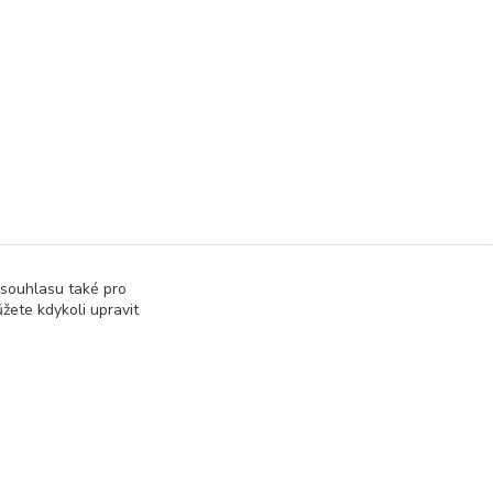
 souhlasu také pro
žete kdykoli upravit
správa webu
www.rweb.cz
Vytvořeno na
Eshop-rychle.cz