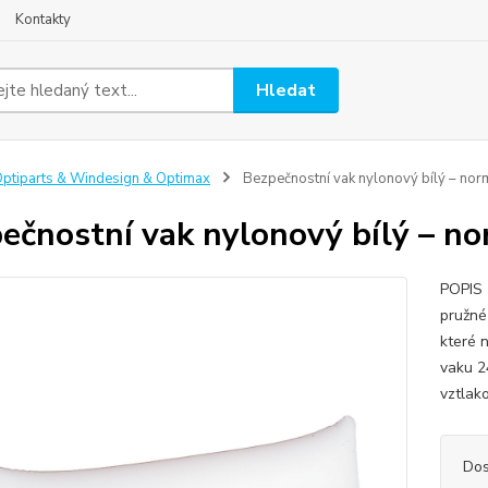
Kontakty
Hledat
ptiparts & Windesign & Optimax
Bezpečnostní vak nylonový bílý – norm
ečnostní vak nylonový bílý – no
POPIS 
pružné
které 
vaku 2
vztlako
Dos