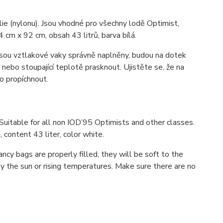
lie (nylonu). Jsou vhodné pro všechny lodě Optimist,
cm x 92 cm, obsah 43 litrů, barva bílá.
jsou vztlakové vaky správně naplněny, budou na dotek
nebo stoupající teplotě prasknout. Ujistěte se, že na
o propíchnout.
Suitable for all non IOD’95 Optimists and other classes.
 content 43 liter, color white.
cy bags are properly filled, they will be soft to the
 the sun or rising temperatures. Make sure there are no