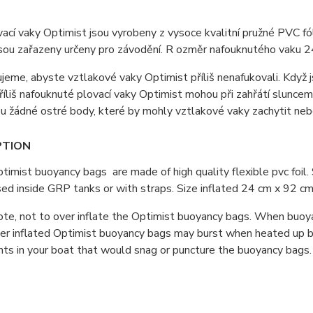
ací vaky Optimist jsou vyrobeny z vysoce kvalitní pružné PVC fó
sou zařazeny určeny pro závodění. R ozměr nafouknutého vaku 24 
eme, abyste vztlakové vaky Optimist příliš nenafukovali. Když 
íliš nafouknuté plovací vaky Optimist mohou při zahřátí sluncem 
ou žádné ostré body, které by mohly vztlakové vaky zachytit neb
PTION
imist buoyancy bags are made of high quality flexible pvc foil. 
ed inside GRP tanks or with straps. Size inflated 24 cm x 92 cm,
te, not to over inflate the Optimist buoyancy bags. When buoyan
er inflated Optimist buoyancy bags may burst when heated up by
nts in your boat that would snag or puncture the buoyancy bags.