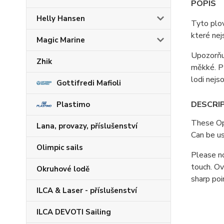
POPIS
Helly Hansen
Tyto plov
které nej
Magic Marine
Upozorňuj
Zhik
měkké. Př
lodi nejs
Gottifredi Mafioli
DESCRI
Plastimo
These Opt
Lana, provazy, příslušenství
Can be us
Olimpic sails
Please no
touch. Ov
Okruhové lodě
sharp poi
ILCA & Laser - příslušenství
ILCA DEVOTI Sailing