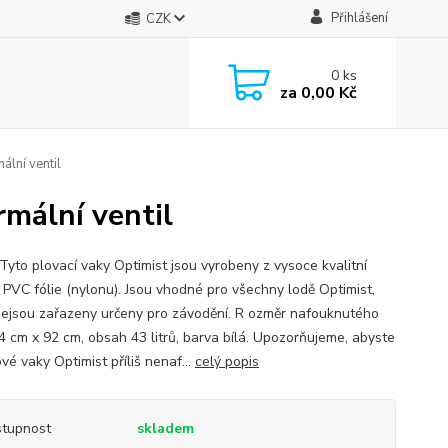
Přihlášení
CZK
0
ks
za
0,00 Kč
ální ventil
rmální ventil
Tyto plovací vaky Optimist jsou vyrobeny z vysoce kvalitní
 PVC fólie (nylonu). Jsou vhodné pro všechny lodě Optimist,
nejsou zařazeny určeny pro závodění. R ozměr nafouknutého
4 cm x 92 cm, obsah 43 litrů, barva bílá. Upozorňujeme, abyste
vé vaky Optimist příliš nenaf...
celý popis
tupnost
skladem