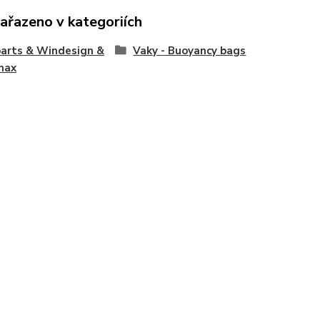
zařazeno v kategoriích
arts & Windesign &
Vaky - Buoyancy bags
max