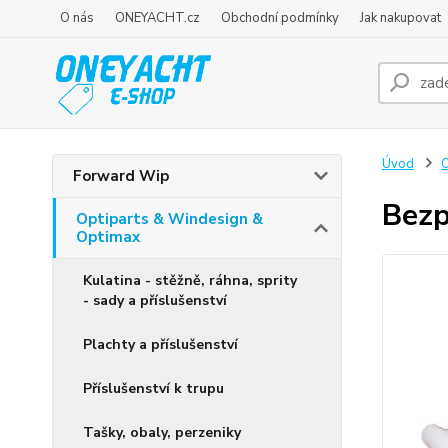
O nás
ONEYACHT.cz
Obchodní podmínky
Jak nakupovat
Úvod
O
Forward Wip
Bezp
Optiparts & Windesign &
Optimax
Kulatina - stěžně, ráhna, sprity
- sady a příslušenství
Plachty a příslušenství
Příslušenství k trupu
Tašky, obaly, perzeniky