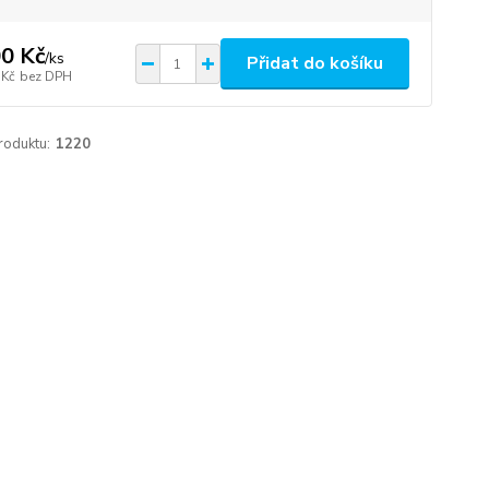
0 Kč
/
ks
Přidat do košíku
 Kč
bez DPH
roduktu:
1220