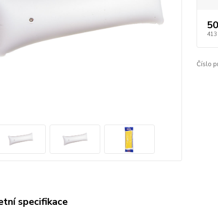
50
413
Číslo p
tní specifikace