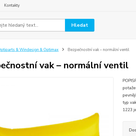
Kontakty
Hledat
ptiparts & Windesign & Optimax
Bezpečnostní vak – normální ventil
ečnostní vak – normální ventil
POPISP
potaže
pevněj
typ va
1223 je
Dos