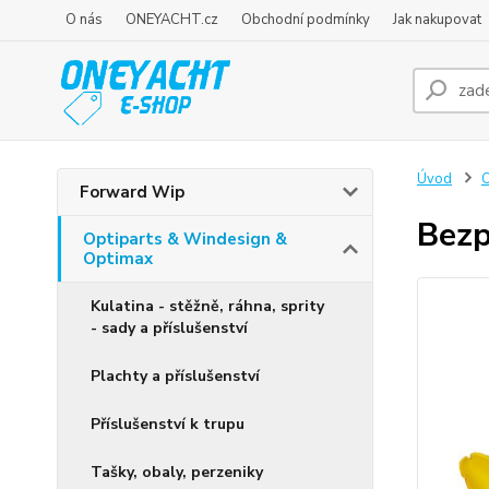
O nás
ONEYACHT.cz
Obchodní podmínky
Jak nakupovat
Úvod
O
Forward Wip
Bezp
Optiparts & Windesign &
Optimax
Kulatina - stěžně, ráhna, sprity
- sady a příslušenství
Plachty a příslušenství
Příslušenství k trupu
Tašky, obaly, perzeniky