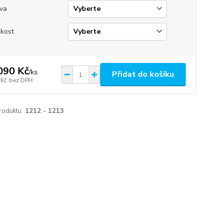
va
ikost
090 Kč
/
ks
Přidat do košíku
 Kč
bez DPH
roduktu:
1212 - 1213