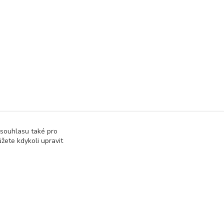
 souhlasu také pro
žete kdykoli upravit
správa webu
www.rweb.cz
Vytvořeno na
Eshop-rychle.cz