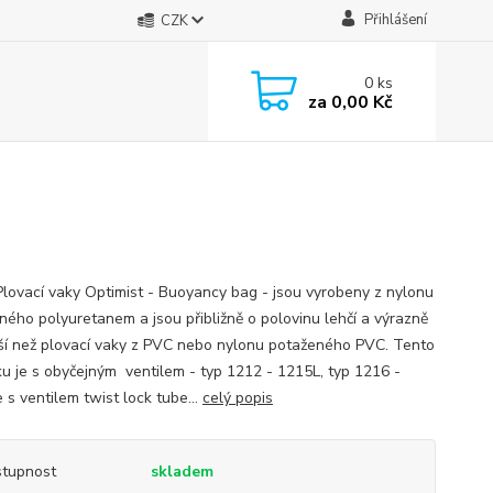
Přihlášení
CZK
0
ks
za
0,00 Kč
lovací vaky Optimist - Buoyancy bag - jsou vyrobeny z nylonu
ného polyuretanem a jsou přibližně o polovinu lehčí a výrazně
ší než plovací vaky z PVC nebo nylonu potaženého PVC. Tento
ku je s obyčejným ventilem - typ 1212 - 1215L, typ 1216 -
 s ventilem twist lock tube...
celý popis
tupnost
skladem