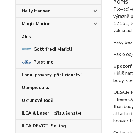
POPIS
Plovací v
Helly Hansen
výrazně 
1215L, ty
Magic Marine
vak snadn
Zhik
Vaky bez 
Gottifredi Mafioli
Vak o obj
Plastimo
Upozorň
Příliš na
Lana, provazy, příslušenství
body, kte
Olimpic sails
DESCRI
These Opt
Okruhové lodě
than buoy
ILCA & Laser - příslušenství
attached 
heavier t
ILCA DEVOTI Sailing
Optiparts