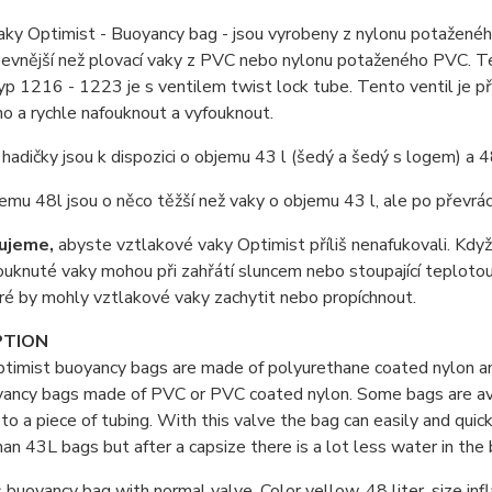
aky Optimist - Buoyancy bag - jsou vyrobeny z nylonu potaženého
pevnější než plovací vaky z PVC nebo nylonu potaženého PVC. T
p 1216 - 1223 je s ventilem twist lock tube. Tento ventil je p
o a rychle nafouknout a vyfouknout.
hadičky jsou k dispozici o objemu 43 l (šedý a šedý s logem) a 48 
emu 48l jsou o něco těžší než vaky o objemu 43 l, ale po převrá
ujeme,
abyste vztlakové vaky Optimist příliš nenafukovali. Kdy
fouknuté vaky mohou při zahřátí sluncem nebo stoupající teplotou
ré by mohly vztlakové vaky zachytit nebo propíchnout.
PTION
imist buoyancy bags are made of polyurethane coated nylon and 
ancy bags made of PVC or PVC coated nylon. Some bags are avail
to a piece of tubing. With this valve the bag can easily and quic
han 43L bags but after a capsize there is a lot less water in the 
 buoyancy bag with normal valve. Color yellow, 48 liter, size in