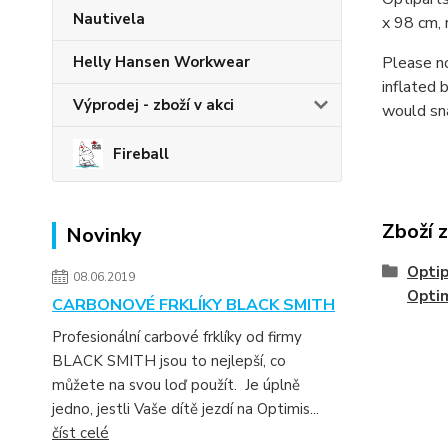
Nautivela
x 98 cm, 
Please no
Helly Hansen Workwear
inflated 
Výprodej - zboží v akci
would sn
Fireball
Zboží 
Novinky
Optip
08.06.2019
Opti
CARBONOVÉ FRKLÍKY BLACK SMITH
Profesionální carbové frklíky od firmy
BLACK SMITH jsou to nejlepší, co
můžete na svou loď použít. Je úplně
jedno, jestli Vaše dítě jezdí na Optimis...
číst celé