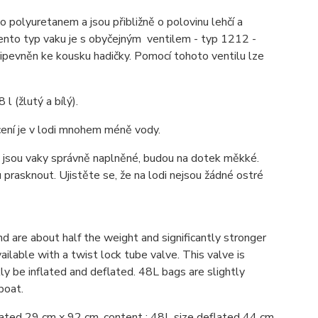
 polyuretanem a jsou přibližně o polovinu lehčí a
ento typ vaku je s obyčejným ventilem - typ 1212 -
řipevněn ke kousku hadičky. Pomocí tohoto ventilu lze
l (žlutý a bílý).
cení je v lodi mnohem méně vody.
ž jsou vaky správně naplněné, budou na dotek měkké.
 prasknout. Ujistěte se, že na lodi nejsou žádné ostré
are about half the weight and significantly stronger
able with a twist lock tube valve. This valve is
kly be inflated and deflated. 48L bags are slightly
boat.
flated 29 cm x 92 cm, content : 48L size deflated 44 cm