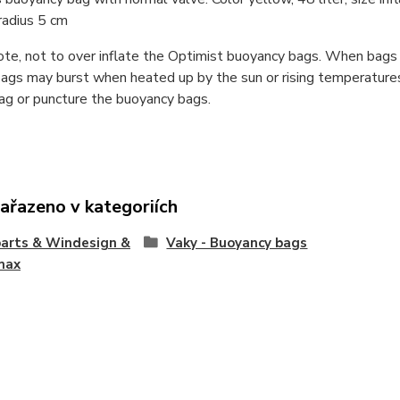
radius 5 cm
te, not to over inflate the Optimist buoyancy bags. When bags ar
bags may burst when heated up by the sun or rising temperatures
ag or puncture the buoyancy bags.
zařazeno v kategoriích
arts & Windesign &
Vaky - Buoyancy bags
max