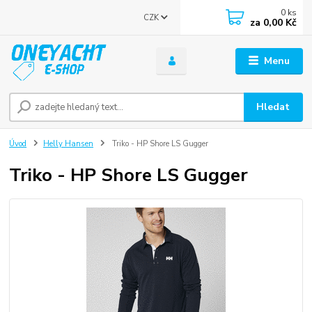
0
ks
CZK
za
0,00 Kč
Menu
Hledat
Úvod
Helly Hansen
Triko - HP Shore LS Gugger
Triko - HP Shore LS Gugger