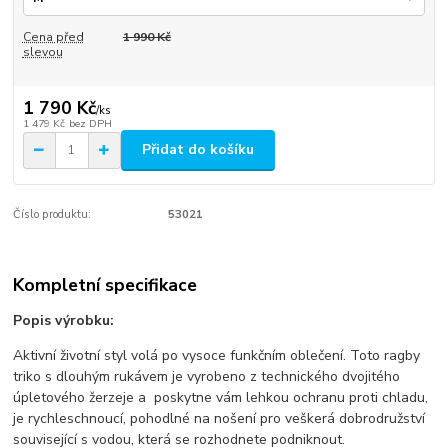
Cena před
1 990 Kč
slevou
1 790 Kč
/
ks
1 479 Kč
bez DPH
Přidat do košíku
Číslo produktu:
53021
Kompletní specifikace
Popis výrobku:
Aktivní životní styl volá po vysoce funkčním oblečení. Toto ragby
triko s dlouhým rukávem je vyrobeno z technického dvojitého
úpletového žerzeje a poskytne vám lehkou ochranu proti chladu,
je rychleschnoucí, pohodlné na nošení pro veškerá dobrodružství
související s vodou, která se rozhodnete podniknout.