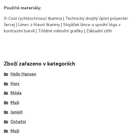
Použité materiály:
X-Cool rychleschnoucí tkanina | Technický dvojitý úplet polyester
žerzej | Límec z hlavní tkaniny | Stojáček límce a spodní léga v
kontrastní barvě | Tištěné námořní grafiky | Základní střih
Zboží zařazeno v kategoriích
Helly Hansen
Hory
Móda
Muži
Junioři
Ostatní
Muži