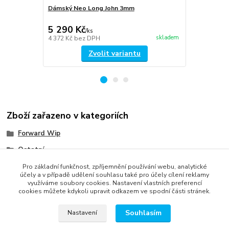
Dámský Neo Long John 3mm
dámský NEO
5 290 Kč
5 290 Kč
/
ks
skladem
4 372 Kč
bez DPH
4 372 Kč
bez
Zvolit variantu
Zboží zařazeno v kategoriích
Forward Wip
Ostatní
Pro dámy
Pro základní funkčnost, zpříjemnění používání webu, analytické
účely a v případě udělení souhlasu také pro účely cílení reklamy
využíváme soubory cookies. Nastavení vlastních preferencí
cookies můžete kdykoli upravit odkazem ve spodní části stránek.
Souhlasím
Nastavení
správa webu
www.rweb.cz