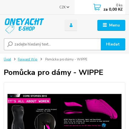
0
ks
CZK
za
0,00 Kč
Menu
Hledat
Úvod
Forward Wip
Pomůcka pro dámy - WIPPE
Pomůcka pro dámy - WIPPE