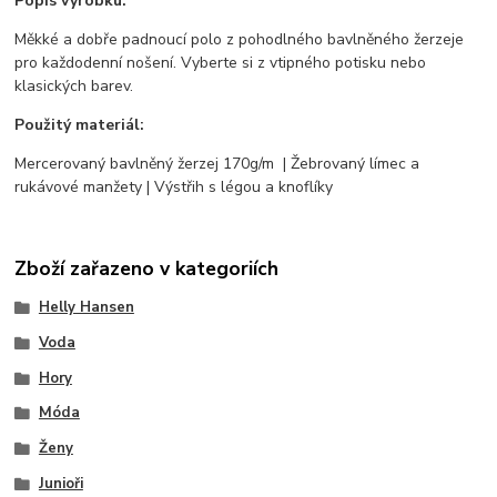
Popis výrobku:
Měkké a dobře padnoucí polo z pohodlného bavlněného žerzeje
pro každodenní nošení. Vyberte si z vtipného potisku nebo
klasických barev.
Použitý materiál:
Mercerovaný bavlněný žerzej 170g/m | Žebrovaný límec a
rukávové manžety | Výstřih s légou a knoflíky
Zboží zařazeno v kategoriích
Helly Hansen
Voda
Hory
Móda
Ženy
Junioři