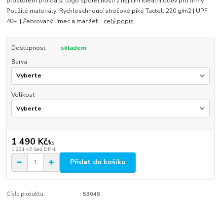
prostorem pro další logo společnosti z něj činí ideální oděv pro firmy.
Použité materiály: Rychleschnoucí strečové piké Tactel, 220 g/m2 | UPF
40+ | Žebrovaný límec a manžet...
celý popis
Dostupnost
skladem
Barva
Velikost
1 490 Kč
/
ks
1 231 Kč
bez DPH
Přidat do košíku
Číslo produktu:
53049