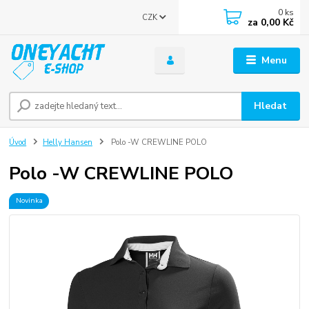
0
ks
CZK
za
0,00 Kč
Menu
Hledat
Úvod
Helly Hansen
Polo -W CREWLINE POLO
Polo -W CREWLINE POLO
Novinka