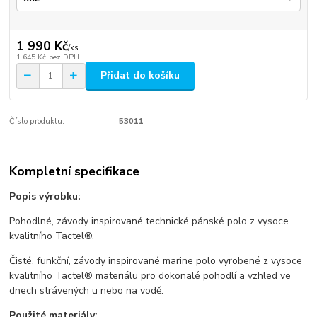
1 990 Kč
/
ks
1 645 Kč
bez DPH
Přidat do košíku
Číslo produktu:
53011
Kompletní specifikace
Popis výrobku:
Pohodlné, závody inspirované technické pánské polo z vysoce
kvalitního Tactel®.
Čisté, funkční, závody inspirované marine polo vyrobené z vysoce
kvalitního Tactel® materiálu pro dokonalé pohodlí a vzhled ve
dnech strávených u nebo na vodě.
Použité materiály: