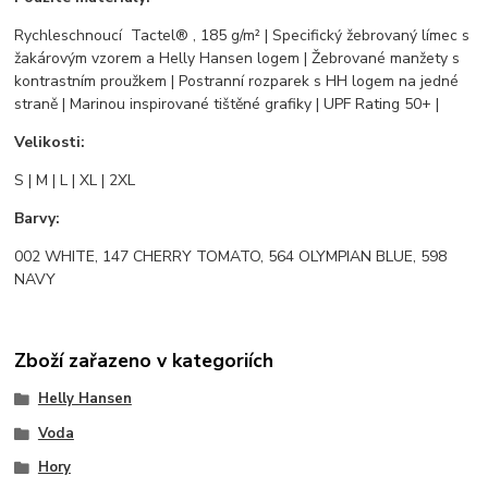
Rychleschnoucí Tactel® , 185 g/m² | Specifický žebrovaný límec s
žakárovým vzorem a Helly Hansen logem | Žebrované manžety s
kontrastním proužkem | Postranní rozparek s HH logem na jedné
straně | Marinou inspirované tištěné grafiky | UPF Rating 50+ |
Velikosti:
S | M | L | XL | 2XL
Barvy:
002 WHITE, 147 CHERRY TOMATO, 564 OLYMPIAN BLUE, 598
NAVY
Zboží zařazeno v kategoriích
Helly Hansen
Voda
Hory