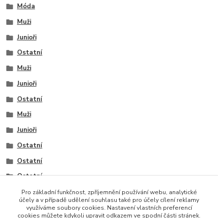
Móda
Muži
Junioři
Ostatní
Muži
Junioři
Ostatní
Muži
Junioři
Ostatní
Ostatní
Ostatní
Ostatní
Pro základní funkčnost, zpříjemnění používání webu, analytické
účely a v případě udělení souhlasu také pro účely cílení reklamy
využíváme soubory cookies. Nastavení vlastních preferencí
cookies můžete kdykoli upravit odkazem ve spodní části stránek.