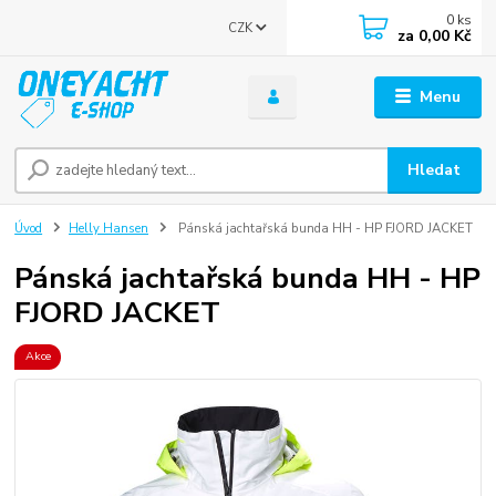
0
ks
CZK
za
0,00 Kč
Menu
Hledat
Úvod
Helly Hansen
Pánská jachtařská bunda HH - HP FJORD JACKET
Pánská jachtařská bunda HH - HP
FJORD JACKET
Akce