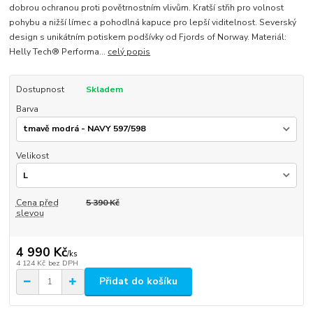
dobrou ochranou proti povětrnostním vlivům. Kratší střih pro volnost
pohybu a nižší límec a pohodlná kapuce pro lepší viditelnost. Severský
design s unikátním potiskem podšívky od Fjords of Norway. Materiál:
Helly Tech® Performa...
celý popis
Dostupnost
Skladem
Barva
Velikost
Cena před
5 390 Kč
slevou
4 990 Kč
/
ks
4 124 Kč
bez DPH
Přidat do košíku