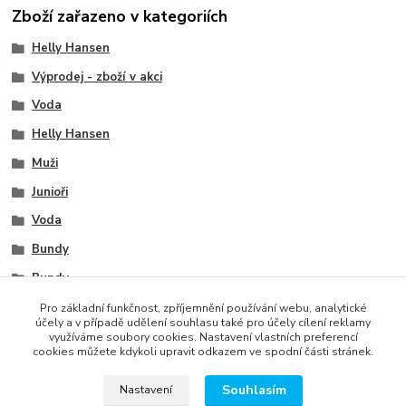
Zboží zařazeno v kategoriích
Helly Hansen
Výprodej - zboží v akci
Voda
Helly Hansen
Muži
Junioři
Voda
Bundy
Bundy
Muži
Pro základní funkčnost, zpříjemnění používání webu, analytické
účely a v případě udělení souhlasu také pro účely cílení reklamy
využíváme soubory cookies. Nastavení vlastních preferencí
cookies můžete kdykoli upravit odkazem ve spodní části stránek.
Souhlasím
Nastavení
správa webu
www.rweb.cz