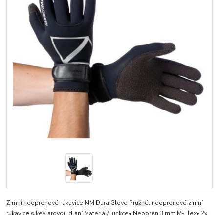
Zimní neoprenové rukavice MM Dura Glove Pružné, neoprenové zimní
rukavice s kevlarovou dlaní.Materiál/Funkce• Neopren 3 mm M-Flex• 2x