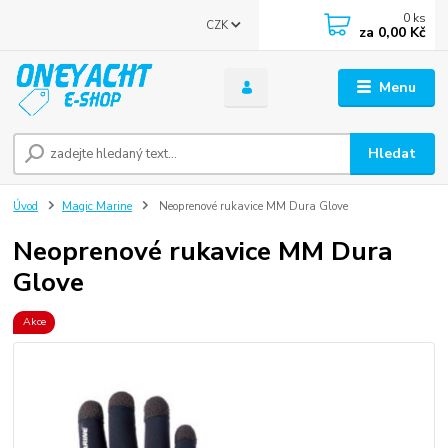
0
ks
CZK
za
0,00 Kč
Menu
Hledat
Úvod
Magic Marine
Neoprenové rukavice MM Dura Glove
Neoprenové rukavice MM Dura
Glove
Akce