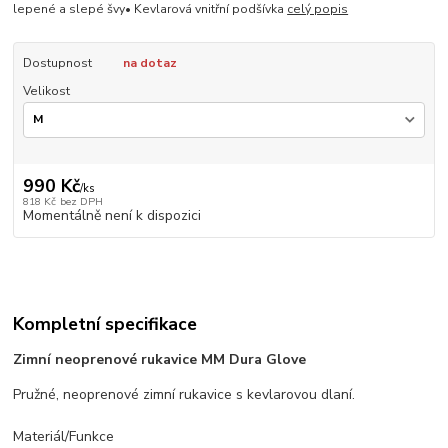
lepené a slepé švy• Kevlarová vnitřní podšívka
celý popis
Dostupnost
na dotaz
Velikost
990 Kč
/
ks
818 Kč
bez DPH
Momentálně není k dispozici
Kompletní specifikace
Zimní neoprenové rukavice MM Dura Glove
Pružné, neoprenové zimní rukavice s kevlarovou dlaní.
Materiál/Funkce