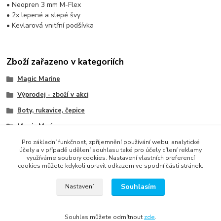
• Neopren 3 mm M-Flex
• 2x lepené a slepé švy
• Kevlarová vnitřní podšívka
Zboží zařazeno v kategoriích
Magic Marine
Výprodej - zboží v akci
Boty, rukavice, čepice
Magic Marine
Boty, rukavice, čepice
Pro základní funkčnost, zpříjemnění používání webu, analytické
účely a v případě udělení souhlasu také pro účely cílení reklamy
využíváme soubory cookies. Nastavení vlastních preferencí
cookies můžete kdykoli upravit odkazem ve spodní části stránek.
Souhlasím
Nastavení
správa webu
www.rweb.cz
Souhlas můžete odmítnout
zde
.