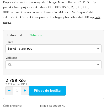
Popis výrobku Neoprenový short Magic Marine Brand 3/2 D/L Shorty
pánskýDostupný ve velikostech XXS, XXS, XS, S, M, L, XL, XXL,
XXXLzapínání na zip na zádech materiál M-Flex 30% tri-spančisté
zakončení u krkulehký neoprentechnologie plochého stehuPK zip
celý
popis
Dostupnost
Skladem
Barva
Velikost
2 799 Kč
/
ks
2 313 Kč
bez DPH
Přidat do košíku
Číslo produktu:
MM16 A120090 XL