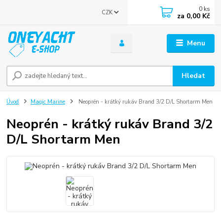
0
ks
CZK
za
0,00 Kč
Menu
Hledat
Úvod
Magic Marine
Neoprén - krátký rukáv Brand 3/2 D/L Shortarm Men
Neoprén - krátký rukáv Brand 3/2
D/L Shortarm Men