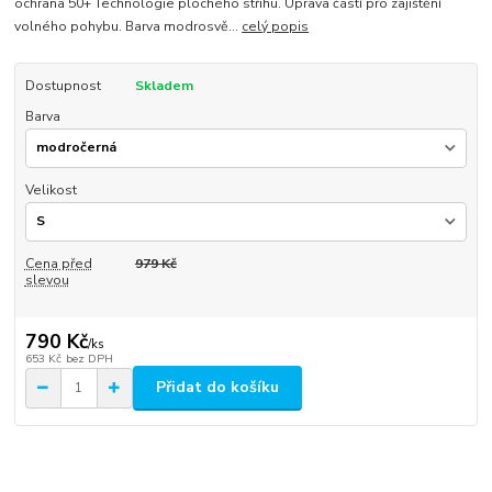
ochrana 50+ Technologie plochého střihu. Úprava částí pro zajištění
volného pohybu. Barva modrosvě...
celý popis
Dostupnost
Skladem
Barva
Velikost
Cena před
979 Kč
slevou
790 Kč
/
ks
653 Kč
bez DPH
Přidat do košíku