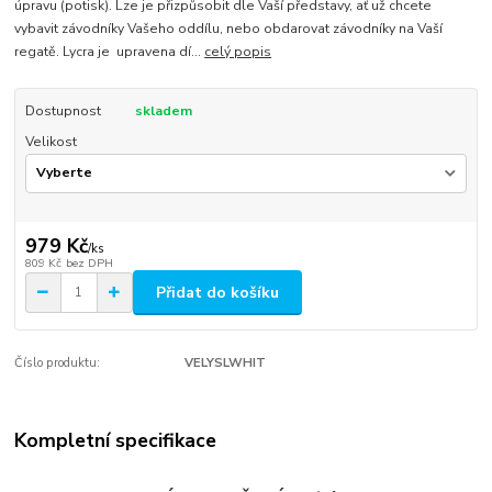
úpravu (potisk). Lze je přizpůsobit dle Vaší představy, ať už chcete
vybavit závodníky Vašeho oddílu, nebo obdarovat závodníky na Vaší
regatě. Lycra je upravena dí...
celý popis
Dostupnost
skladem
Velikost
979 Kč
/
ks
809 Kč
bez DPH
Přidat do košíku
Číslo produktu:
VELYSLWHIT
Kompletní specifikace