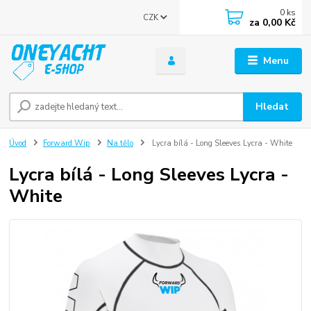
0
ks
CZK
za
0,00 Kč
Menu
Hledat
Úvod
Forward Wip
Na tělo
Lycra bílá - Long Sleeves Lycra - White
Lycra bílá - Long Sleeves Lycra -
White