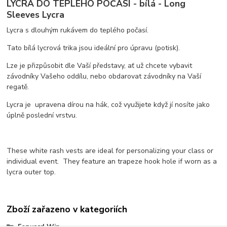
LYCRA DO TEPLÉHO POČASÍ - bílá - Long
Sleeves Lycra
Lycra s dlouhým rukávem do teplého počasí.
Tato bílá lycrová trika jsou ideální pro úpravu (potisk).
Lze je přizpůsobit dle Vaší představy, ať už chcete vybavit
závodníky Vašeho oddílu, nebo obdarovat závodníky na Vaší
regatě.
Lycra je upravena dírou na hák, což využijete když jí nosíte jako
úplně poslední vrstvu.
These white rash vests are ideal for personalizing your class or
individual event. They feature an trapeze hook hole if worn as a
lycra outer top.
Zboží zařazeno v kategoriích