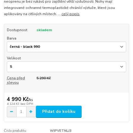
neoprenu je bez rukávů pro zajištění větší vzdušnosti. Nohy mají
integrované ochranné termoplastické chránící výztuže, které jsou
aplikovány na citlivých místech. ...
celý popis
Dostupnost
skladem
Barva
Velikost
Cena před
5 290 Kč
slevou
4 990 Kč
/
ks
4 124 Kč
bez DPH
Přidat do košíku
Číslo produktu:
WIPVETNLJ3