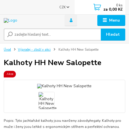
0
ks
CZK
za
0,00 Kč
Menu
Hledat
Úvod
Výprodej - zboží v akci
Kalhoty HH New Salopette
Kalhoty HH New Salopette
Akce
Popis: Tyto jachtařské kalhoty jsou navrženy závody/regaty. Kalhoty pro
muže i ženy jsou lehké s ergonomickým střihem a perfektní ochranou.