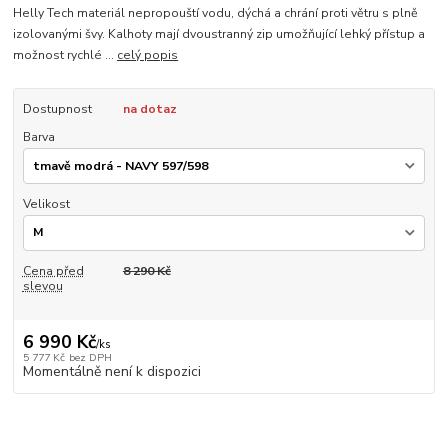
Helly Tech materiál nepropouští vodu, dýchá a chrání proti větru s plně
izolovanými švy. Kalhoty mají dvoustranný zip umožňující lehký přístup a
možnost rychlé ...
celý popis
Dostupnost
na dotaz
Barva
Velikost
Cena před
8 290 Kč
slevou
6 990 Kč
/
ks
5 777 Kč
bez DPH
Momentálně není k dispozici