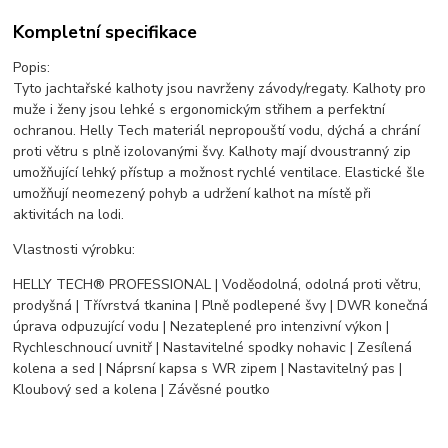
Kompletní specifikace
Popis:
Tyto jachtařské kalhoty jsou navrženy závody/regaty. Kalhoty pro
muže i ženy jsou lehké s ergonomickým střihem a perfektní
ochranou. Helly Tech materiál nepropouští vodu, dýchá a chrání
proti větru s plně izolovanými švy. Kalhoty mají dvoustranný zip
umožňující lehký přístup a možnost rychlé ventilace. Elastické šle
umožňují neomezený pohyb a udržení kalhot na místě při
aktivitách na lodi.
Vlastnosti výrobku:
HELLY TECH® PROFESSIONAL | Voděodolná, odolná proti větru,
prodyšná | Třívrstvá tkanina | Plně podlepené švy | DWR konečná
úprava odpuzující vodu | Nezateplené pro intenzivní výkon |
Rychleschnoucí uvnitř | Nastavitelné spodky nohavic | Zesílená
kolena a sed | Náprsní kapsa s WR zipem | Nastavitelný pas |
Kloubový sed a kolena | Závěsné poutko