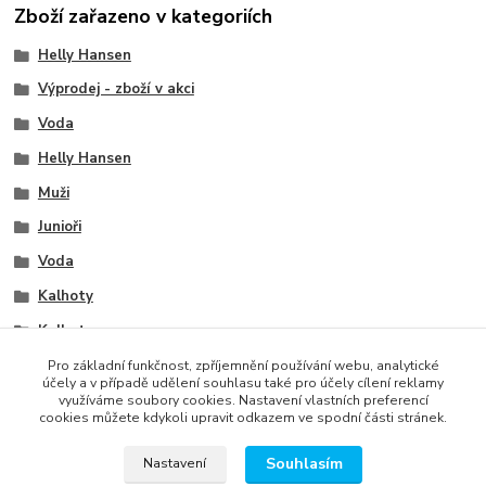
Zboží zařazeno v kategoriích
Helly Hansen
Výprodej - zboží v akci
Voda
Helly Hansen
Muži
Junioři
Voda
Kalhoty
Kalhoty
Muži
Pro základní funkčnost, zpříjemnění používání webu, analytické
účely a v případě udělení souhlasu také pro účely cílení reklamy
využíváme soubory cookies. Nastavení vlastních preferencí
cookies můžete kdykoli upravit odkazem ve spodní části stránek.
Souhlasím
Nastavení
správa webu
www.rweb.cz