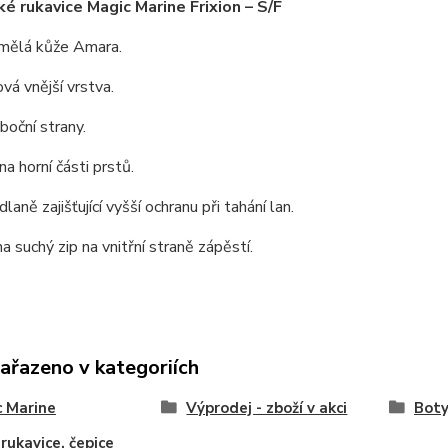
ké rukavice Magic Marine Frixion – S/F
mělá kůže Amara.
á vnější vrstva.
oční strany.
a horní části prstů.
laně zajišťující vyšší ochranu při tahání lan.
na suchý zip na vnitřní straně zápěstí.
zařazeno v kategoriích
 Marine
Výprodej - zboží v akci
Boty
 rukavice, čepice