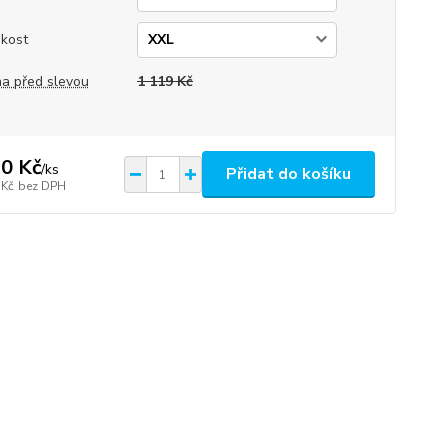
ikost
a před slevou
1 119 Kč
0 Kč
/
ks
Přidat do košíku
 Kč
bez DPH