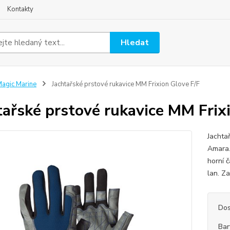
Kontakty
Hledat
agic Marine
Jachtařské prstové rukavice MM Frixion Glove F/F
tařské prstové rukavice MM Frix
Jachta
Amara.
horní č
lan. Za
Dos
Bar