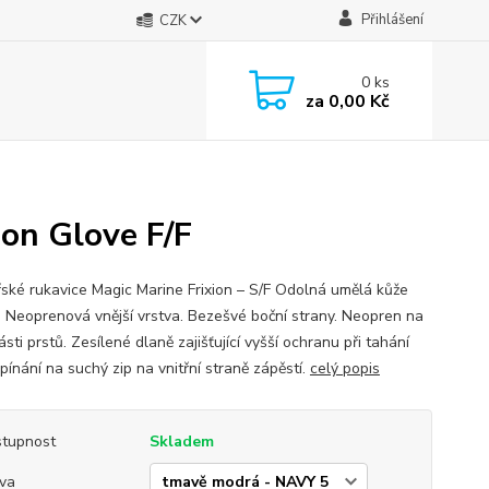
Přihlášení
CZK
0
ks
za
0,00 Kč
ion Glove F/F
řské rukavice Magic Marine Frixion – S/F Odolná umělá kůže
 Neoprenová vnější vrstva. Bezešvé boční strany. Neopren na
ásti prstů. Zesílené dlaně zajišťující vyšší ochranu při tahání
pínání na suchý zip na vnitřní straně zápěstí.
celý popis
tupnost
Skladem
va