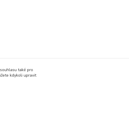
 souhlasu také pro
žete kdykoli upravit
správa webu
www.rweb.cz
Vytvořeno na
Eshop-rychle.cz