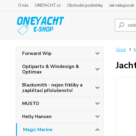
O nás
ONEYACHT.cz
Obchodní podmínky
Jak nakupovat
Úvod
M
Forward Wip
Jach
Optiparts & Windesign &
Optimax
Blacksmith - nejen frklíky a
zaplétací příslušenství
MUSTO
Helly Hansen
Magic Marine