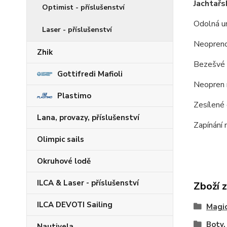
Jachtařs
Optimist - příslušenství
Odolná u
Laser - příslušenství
Neoprenov
Zhik
Bezešvé b
Gottifredi Mafioli
Neopren n
Plastimo
Zesílené d
Lana, provazy, příslušenství
Zapínání 
Olimpic sails
Okruhové lodě
ILCA & Laser - příslušenství
Zboží 
ILCA DEVOTI Sailing
Magic
Boty,
Nautivela