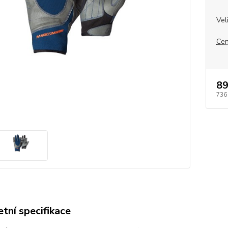
Vel
Cen
89
736
tní specifikace