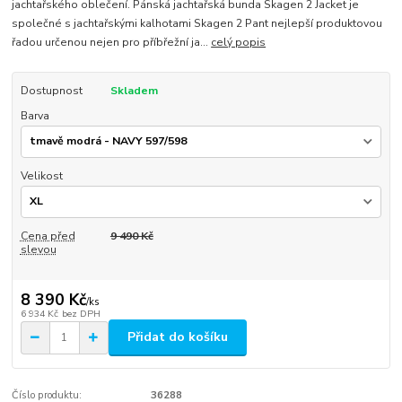
jachtařského oblečení. Pánská jachtařská bunda Skagen 2 Jacket je
společné s jachtařskými kalhotami Skagen 2 Pant nejlepší produktovou
řadou určenou nejen pro příbřežní ja...
celý popis
Dostupnost
Skladem
Barva
Velikost
Cena před
9 490 Kč
slevou
8 390 Kč
/
ks
6 934 Kč
bez DPH
Přidat do košíku
Číslo produktu:
36288