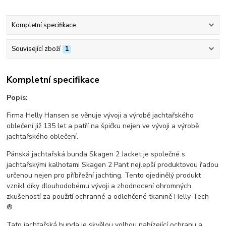
Kompletní specifikace
Související zboží
1
Kompletní specifikace
Popis:
Firma Helly Hansen se věnuje vývoji a výrobě jachtařského
oblečení již 135 let a patří na špičku nejen ve vývoji a výrobě
jachtařského oblečení.
Pánská jachtařská bunda Skagen 2 Jacket je společné s
jachtařskými kalhotami Skagen 2 Pant nejlepší produktovou řadou
určenou nejen pro příbřežní jachting. Tento ojedinělý produkt
vznikl díky dlouhodobému vývoji a zhodnocení ohromných
zkušeností za použití ochranné a odlehčené tkanině Helly Tech
®.
Tato jachtařská bunda je skvělou volbou nabízející ochranu a