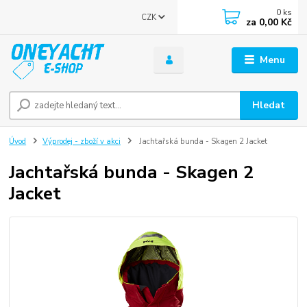
0
ks
CZK
za
0,00 Kč
Menu
Hledat
Úvod
Výprodej - zboží v akci
Jachtařská bunda - Skagen 2 Jacket
Jachtařská bunda - Skagen 2
Jacket