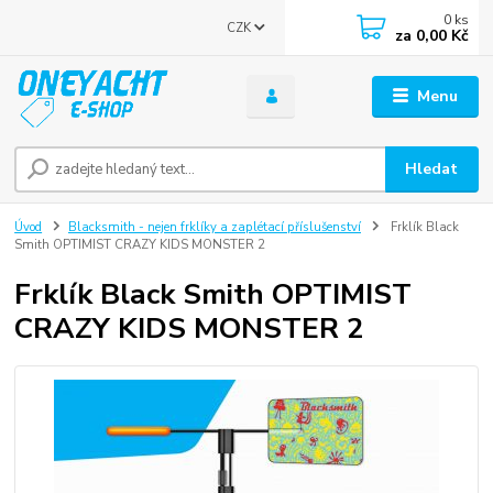
0
ks
CZK
za
0,00 Kč
Menu
Hledat
Úvod
Blacksmith - nejen frklíky a zaplétací příslušenství
Frklík Black
Smith OPTIMIST CRAZY KIDS MONSTER 2
Frklík Black Smith OPTIMIST
CRAZY KIDS MONSTER 2