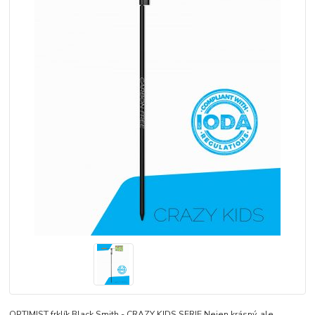
OPTIMIST frklík Black Smith - CRAZY KIDS SERIE Nejen krásný, ale