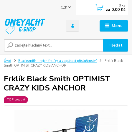
0
ks
CZK
za
0,00 Kč
Menu
Hledat
Úvod
Blacksmith - nejen frklíky a zaplétací příslušenství
Frklík Black
Smith OPTIMIST CRAZY KIDS ANCHOR
Frklík Black Smith OPTIMIST
CRAZY KIDS ANCHOR
TOP produkt