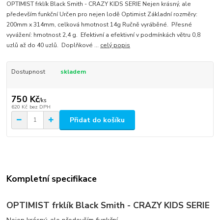
OPTIMIST frklík Black Smith - CRAZY KIDS SERIE Nejen krásný, ale
především funkční Určen pro nejen lodě Optimist Základní rozměry:
200mm x 314mm, celková hmotnost 14g Ručně vyráběné. Přesné
vyvážení: hmotnost 2,4 g. Efektivní a efektivní v podmínkách větru 0,8
uzlů až do 40 uzlů. Doplňkové ...
celý popis
Dostupnost
skladem
750 Kč
/
ks
620 Kč
bez DPH
Přidat do košíku
Kompletní specifikace
OPTIMIST frklík Black Smith - CRAZY KIDS SERIE