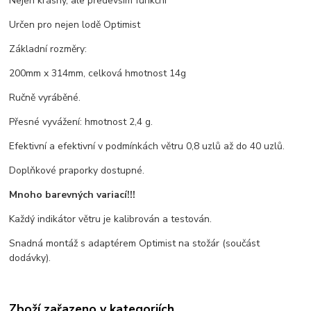
Nejen krásný, ale především funkční
Určen pro nejen lodě Optimist
Základní rozměry:
200mm x 314mm, celková hmotnost 14g
Ručně vyráběné.
Přesné vyvážení: hmotnost 2,4 g.
Efektivní a efektivní v podmínkách větru 0,8 uzlů až do 40 uzlů.
Doplňkové praporky dostupné.
Mnoho barevných variací!!!
Každý indikátor větru je kalibrován a testován.
Snadná montáž s adaptérem Optimist na stožár (součást
dodávky).
Zboží zařazeno v kategoriích