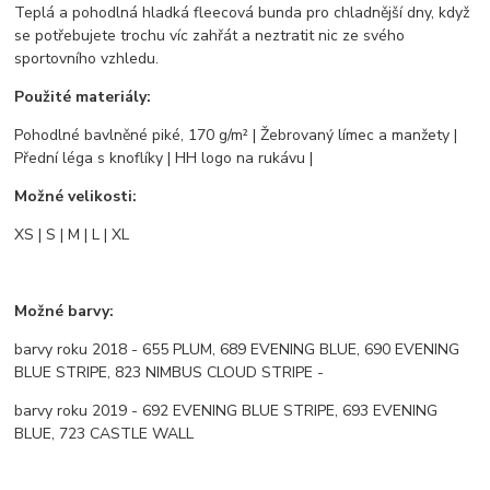
Teplá a pohodlná hladká fleecová bunda pro chladnější dny, když
se potřebujete trochu víc zahřát a neztratit nic ze svého
sportovního vzhledu.
Použité materiály:
Pohodlné bavlněné piké, 170 g/m² | Žebrovaný límec a manžety |
Přední léga s knoflíky | HH logo na rukávu |
Možné velikosti:
XS | S | M | L | XL
Možné barvy:
barvy roku 2018 - 655 PLUM, 689 EVENING BLUE, 690 EVENING
BLUE STRIPE, 823 NIMBUS CLOUD STRIPE -
barvy roku 2019 - 692 EVENING BLUE STRIPE, 693 EVENING
BLUE, 723 CASTLE WALL