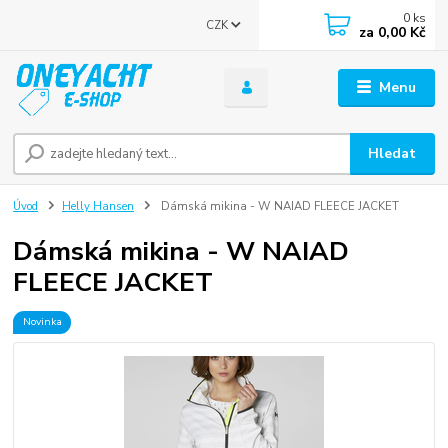
0
ks
CZK
za
0,00 Kč
Menu
Hledat
Úvod
Helly Hansen
Dámská mikina - W NAIAD FLEECE JACKET
Dámská mikina - W NAIAD
FLEECE JACKET
Novinka