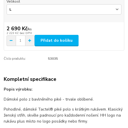
Velikost
2 690 Kč
/
ks
2 223 Kč
bez DPH
Přidat do košíku
Číslo produktu:
53035
Kompletní specifikace
Popis výrobku:
Dámské polo z bavlněného piké - trvale oblíbené.
Pohodlné, dámské Tactel® piké polo s krátkým rukávem. Klasický
ženský střih, skvěle padnoucí pro každodenní nošení. HH logo na
rukávu plus místo no logo posádky nebo firmy.