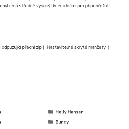
pohyb, má středně vysoký límec ideální pro přípobřežní
dpuzující přední zip | Nastavitelné skryté manžety |
a
Helly Hansen
a
Bundy