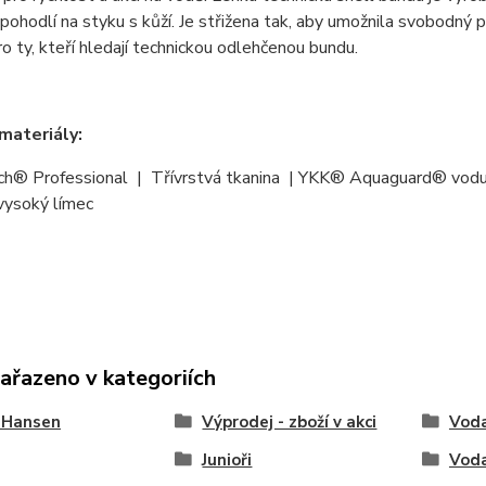
 pohodlí na styku s kůží. Je střižena tak, aby umožnila svobodný 
o ty, kteří hledají technickou odlehčenou bundu.
materiály:
ch® Professional | Třívrstvá tkanina | YKK® Aquaguard® vodu o
vysoký límec
zařazeno v kategoriích
 Hansen
Výprodej - zboží v akci
Vod
Junioři
Vod