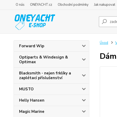
O nás
ONEYACHT.cz
Obchodní podmínky
Jak nakupovat
Úvod
V
Forward Wip
Dáms
Optiparts & Windesign &
Optimax
Blacksmith - nejen frklíky a
zaplétací příslušenství
MUSTO
Helly Hansen
Magic Marine