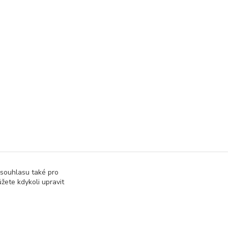
 souhlasu také pro
žete kdykoli upravit
správa webu
www.rweb.cz