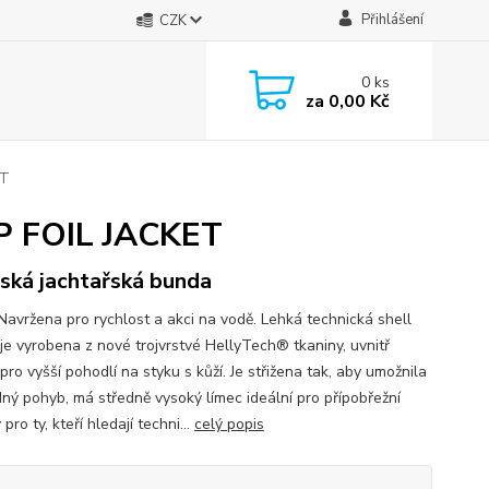
Přihlášení
CZK
0
ks
za
0,00 Kč
ET
P FOIL JACKET
ká jachtařská bunda
 Navržena pro rychlost a akci na vodě. Lehká technická shell
je vyrobena z nové trojvrstvé HellyTech® tkaniny, uvnitř
ro vyšší pohodlí na styku s kůží. Je střižena tak, aby umožnila
ný pohyb, má středně vysoký límec ideální pro přípobřežní
pro ty, kteří hledají techni...
celý popis