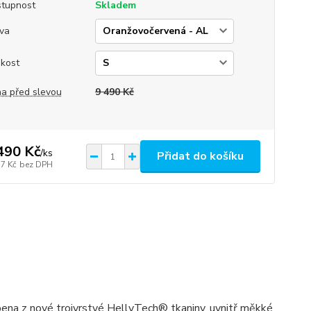
tupnost
Skladem
va
ikost
a před slevou
9 490 Kč
490 Kč
/
ks
Přidat do košíku
17 Kč
bez DPH
obena z nové trojvrstvé HellyTech® tkaniny, uvnitř měkké