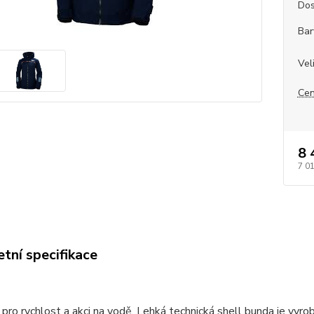
Dos
Bar
Vel
Cen
8 
7 0
tní specifikace
pro rychlost a akci na vodě. Lehká technická shell bunda je vyr