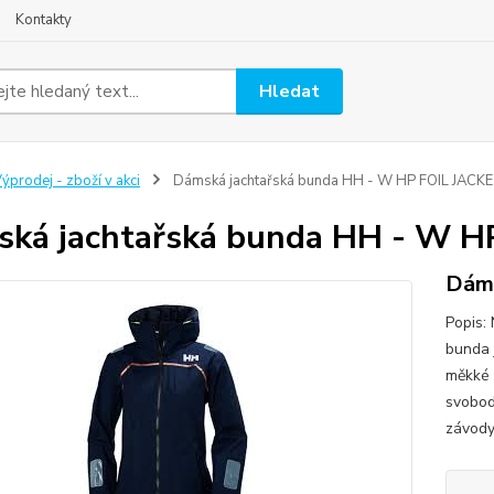
Kontakty
Hledat
ýprodej - zboží v akci
Dámská jachtařská bunda HH - W HP FOIL JACK
ká jachtařská bunda HH - W H
Dáms
Popis:
bunda 
měkké p
svobod
závody 