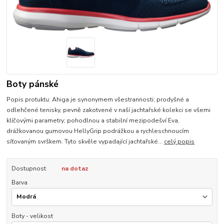
Boty pánské
Popis protuktu: Ahiga je synonymem všestrannosti; prodyšné a
odlehčené tenisky, pevně zakotvené v naší jachtařské kolekci se všemi
klíčovými parametry; pohodlnou a stabilní mezipodešví Eva,
drážkovanou gumovou HellyGrip podrážkou a rychleschnoucím
síťovaným svrškem. Tyto skvěle vypadající jachtařské...
celý popis
Dostupnost
na dotaz
Barva
Boty - velikost