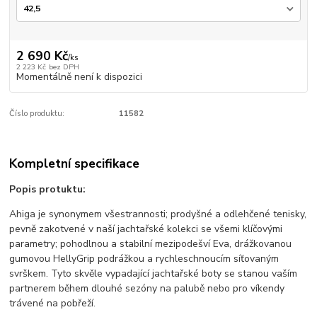
2 690 Kč
/
ks
2 223 Kč
bez DPH
Momentálně není k dispozici
Číslo produktu:
11582
Kompletní specifikace
Popis protuktu:
Ahiga je synonymem všestrannosti; prodyšné a odlehčené tenisky,
pevně zakotvené v naší jachtařské kolekci se všemi klíčovými
parametry; pohodlnou a stabilní mezipodešví Eva, drážkovanou
gumovou HellyGrip podrážkou a rychleschnoucím síťovaným
svrškem. Tyto skvěle vypadající jachtařské boty se stanou vaším
partnerem během dlouhé sezóny na palubě nebo pro víkendy
trávené na pobřeží.