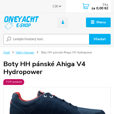
0
ks
CZK
za
0,00 Kč
Menu
Hledat
Úvod
Helly Hansen
Boty HH pánské Ahiga V4 Hydropower
Boty HH pánské Ahiga V4
Hydropower
TOP produkt