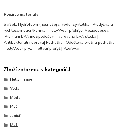
Použité materiály:
Svršek: Hydrofobní (nesnášející vodu) syntetika | Prodyšná a
rychleschnoucí tkanina | HellyWear překryv| Mezipodešev:
|Premium EVA mezipodešev |Tvarovaná EVA stélka |
Antibakteriální úprava| Podrážka : Oddělená pružná podrážka |
HellyWear pryž | HellyGrip pryž | Vzorování
Zboží zařazeno v kategoriích
Helly Hansen
Voda
Móda
Muži
Junioři
Muži