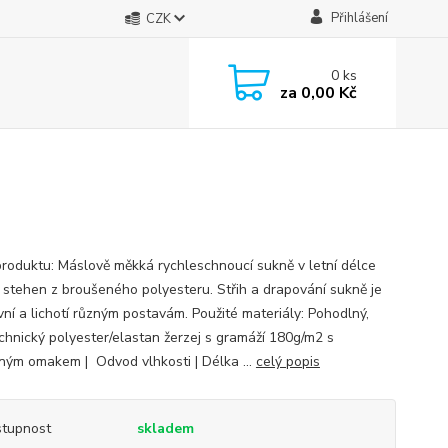
Přihlášení
CZK
0
ks
za
0,00 Kč
produktu: Máslově měkká rychleschnoucí sukně v letní délce
i stehen z broušeného polyesteru. Střih a drapování sukně je
vní a lichotí různým postavám. Použité materiály: Pohodlný,
chnický polyester/elastan žerzej s gramáží 180g/m2 s
ným omakem | Odvod vlhkosti | Délka ...
celý popis
tupnost
skladem