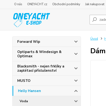
O nás
ONEYACHT.cz
Obchodní podmínky
Jak nakupovat
Úvod
H
Forward Wip
Dáms
Optiparts & Windesign &
Optimax
Blacksmith - nejen frklíky a
zaplétací příslušenství
MUSTO
Helly Hansen
Voda