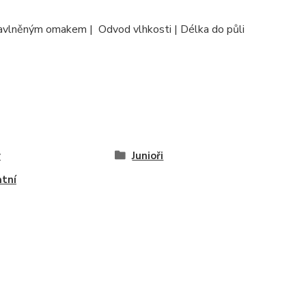
bavlněným omakem | Odvod vlhkosti | Délka do půli
y
Junioři
tní