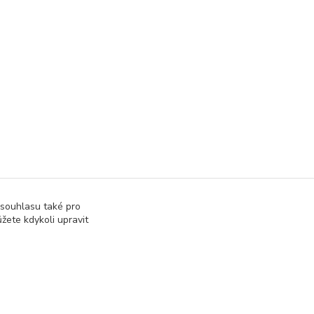
 souhlasu také pro
žete kdykoli upravit
správa webu
www.rweb.cz