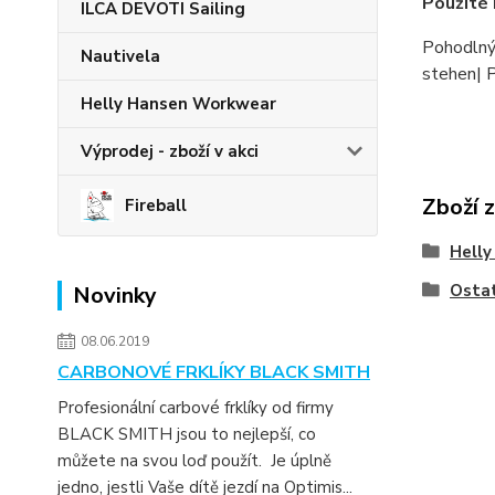
Použité 
ILCA DEVOTI Sailing
Pohodlný
Nautivela
stehen| 
Helly Hansen Workwear
Výprodej - zboží v akci
Zboží 
Fireball
Helly
Osta
Novinky
08.06.2019
CARBONOVÉ FRKLÍKY BLACK SMITH
Profesionální carbové frklíky od firmy
BLACK SMITH jsou to nejlepší, co
můžete na svou loď použít. Je úplně
jedno, jestli Vaše dítě jezdí na Optimis...