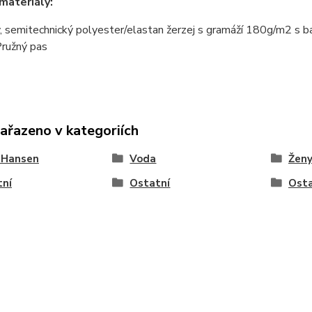
materiály:
, semitechnický polyester/elastan žerzej s gramáží 180g/m2 s 
Pružný pas
zařazeno v kategoriích
 Hansen
Voda
Žen
tní
Ostatní
Osta