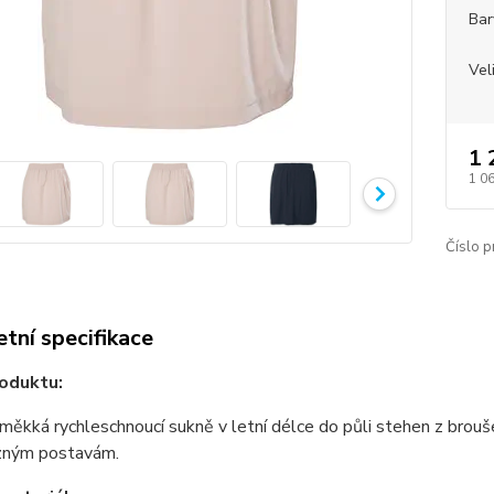
Bar
Vel
1 
1 0
Číslo p
tní specifikace
oduktu:
ěkká rychleschnoucí sukně v letní délce do půli stehen z brouše
ůzným postavám.