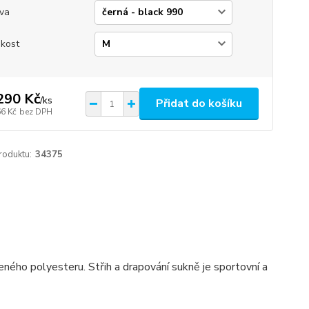
va
ikost
290 Kč
/
ks
Přidat do košíku
66 Kč
bez DPH
roduktu:
34375
ného polyesteru. Střih a drapování sukně je sportovní a